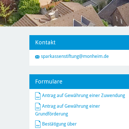
Kontakt
sparkassenstiftung
@monheim.de
Formulare
Antrag auf Gewährung einer Zuwendung
Antrag auf Gewährung einer
Grundförderung
Bestätigung über